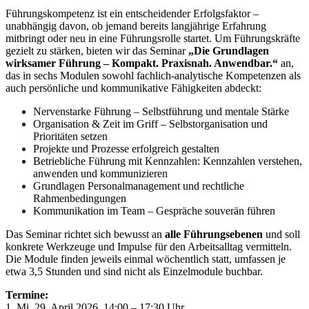
Führungskompetenz ist ein entscheidender Erfolgsfaktor –
unabhängig davon, ob jemand bereits langjährige Erfahrung
mitbringt oder neu in eine Führungsrolle startet. Um Führungskräfte
gezielt zu stärken, bieten wir das Seminar
„Die Grundlagen
wirksamer Führung – Kompakt. Praxisnah. Anwendbar.“
an,
das in sechs Modulen sowohl fachlich-analytische Kompetenzen als
auch persönliche und kommunikative Fähigkeiten abdeckt:
Nervenstarke Führung – Selbstführung und mentale Stärke
Organisation & Zeit im Griff – Selbstorganisation und
Prioritäten setzen
Projekte und Prozesse erfolgreich gestalten
Betriebliche Führung mit Kennzahlen: Kennzahlen verstehen,
anwenden und kommunizieren
Grundlagen Personalmanagement und rechtliche
Rahmenbedingungen
Kommunikation im Team – Gespräche souverän führen
Das Seminar richtet sich bewusst an
alle Führungsebenen
und soll
konkrete Werkzeuge und Impulse für den Arbeitsalltag vermitteln.
Die Module finden jeweils einmal wöchentlich statt, umfassen je
etwa 3,5 Stunden und sind nicht als Einzelmodule buchbar.
Termine:
1. Mi, 29. April 2026, 14:00 – 17:30 Uhr