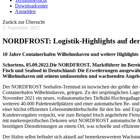
Terminübersicht
Downloadcenter
Anmelden
Zurück zur Übersicht
5. September 2022
NORDFROST: Logistik-Highlights auf d
10 Jahre Containerhafen Wilhelmshaven und weitere Highlights
Schortens, 05.09.2022.Die NORDFROST, Marktführer im Bereich 
Fisch und Seafood in Deutschland: Die Erweiterungen ausge
Wilhelmshaven mit seinem umfassenden und wachsenden Angebot fü
Der NORDFROST Seehafen-Terminal ist inzwischen der größte der 4
Containerhafen Wilhelmshaven, gelegen. Zu der ursprünglichen Lagerka
November 2021 ein neues, vollautomatisches Tiefkühl-Hochregallage
weiteren 40.000 Palettenstellplätzen und einer automatischen Be- un
einer höchst effizienten Lebensmitteldrehscheibe für den Im- und Ex
Kundenvorgaben verpackt, wie zum Beispiel frisch angelieferte Fleis
mit markenspezifischen Dekoren setzt NORDFROST automatische Anlage
benötigten Dienstleistungen an einem Ort, was schnelle und effiziente
Der Hafen selbst befindet sich aktuell auf bemerkenswertem Wachstu