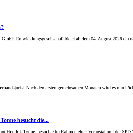
n?
y GmbH Entwicklungsgesellschaft bietet ab dem 04. August 2026 ein n
Verbandsjurist. Nach den ersten gemeinsamen Monaten wird es nun höchst
Tonne besucht die...
Grant Hendrik Tonne, besuchte im Rahmen einer Veranstaltung der SP