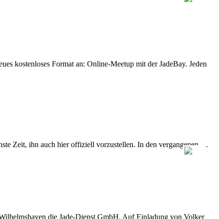
eues kostenloses Format an: Online-Meetup mit der JadeBay. Jeden
e Zeit, ihn auch hier offiziell vorzustellen. In den vergangenen …
D Wilhelmshaven die Jade-Dienst GmbH. Auf Einladung von Volker