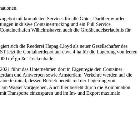
nationen.
 Angebot mit kompletten Services für alle Güter. Darüber wurden
ungen inklusive Containertrucking und ein Full-Service
Containerhafen Wilhelmshaven auch die Großhandelserlaubnis für
giert sich die Reederei Hapag-Lloyd als neuer Gesellschafter des
etzt ihr Containerdepot auf etwa 4 ha für die Lagerung von leeren
2
.000 m
große Trockenhalle.
2021 führt das Unternehmen dort in Eigenregie den Container-
Rotterdam und Antwerpen sowie Amsterdam. Verkehre werden auf die
inerterminal, dessen Betrieb bereits mit der Lagerung von
ekt am Wasser vorgesehen. Auch hier besteht durch die Kombination
damit Transporte einzusparen und im Im- und Export maximale