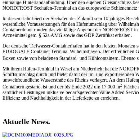
einmalige Hinterlandanbindung. Über den eigenen Gleisanschluss be
NORDFROST Seehafen-Terminal an das europaweite Schienennetz und
In diesem Jahr feiert der Seehafen der Zukunft sein 10 jähriges Best
wesentliche Voraussetzungen für den Hafenumschlag über Wilhelmshav
Containerdepot runden das vielfältige Angebot der NORDFROST in W
Arzneimittel gem. § 52a AMG sowie das GDP-Zertifikat erhalten.
Der deutsche Tiefwasser-Containerhafen hat in den letzten Monaten se
EUROGATE Container Terminal Wilhelmshaven. Der erfreulichen Gesc
Boxen sowie von beladenen Standard- und Kühlcontainern. Ebenso sta
Mit ihrem Hafen-Terminal in Wesel am Niederrhein hat die NORDFROST
Schiffsumschlag durch und bietet damit der im- und exportierenden
umweltfreundliche Wasserstraße des Rheins verlagert. An dem Hafenpl
2
Containern gestartet ist und der bis Ende 2022 um 17.000 m
Fläche e
sämtlicher Leistungen inklusive bedarfsgerechter Value Added Servic
Effizienz und Nachhaltigkeit in der Lieferkette zu erreichen.
Aktuelle News.