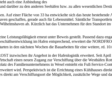
steht auch eine Anbindung des
 darüber zu den anderen Seehäfen bzw. zu allen wesentlichen Desti
ehen. Auf einer Fläche von 33 ha entwickelte sich das heute bestehende
en geschaffen, gerade auch für Lebensmittel. Sämtliche Transportleist
ilhelmshaven ab. Kürzlich hat das Unternehmen für den Standort im 
ine Leistungsfähigkeit erneut unter Beweis gestellt. Passend dazu enga
häftsentwicklung im Hafen entsprechend, erweitert die NORDFROST j
rten in den nächsten Wochen die Bauarbeiten für eine weitere, rd. 10
 inzwischen ihr Angebot in der Hafenlogistik erweitert. Seit April 
 Wirtschaft einen neuen Zugang zur Verschiffung über die Westhäfen 
atz des Familienunternehmens in Wesel entsteht ein Full-Service-Conta
rweitert wird. Perspektivisch ist die Errichtung eines Kühlhauses dir
es direkt am Verschiffungsort die Möglichkeit, zusätzliche Wege und 