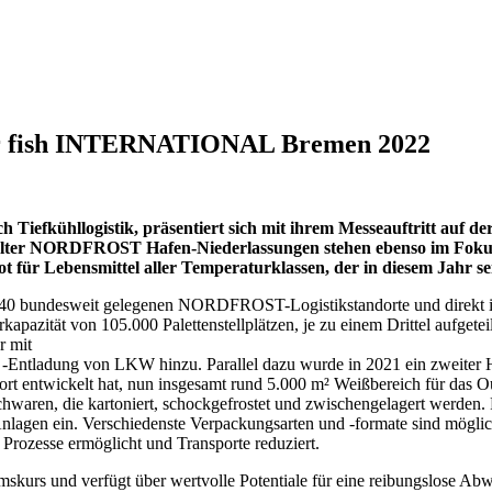
er fish INTERNATIONAL Bremen 2022
Tiefkühllogistik, präsentiert sich mit ihrem Messeauftritt auf
wählter NORDFROST Hafen-Niederlassungen stehen ebenso im Fo
r Lebensmittel aller Temperaturklassen, der in diesem Jahr sein
0 bundesweit gelegenen NORDFROST-Logistikstandorte und direkt in
pazität von 105.000 Palettenstellplätzen, je zu einem Drittel aufgetei
r mit
d -Entladung von LKW hinzu. Parallel dazu wurde in 2021 ein zweiter Hy
port entwickelt hat, nun insgesamt rund 5.000 m² Weißbereich für das O
chwaren, die kartoniert, schockgefrostet und zwischengelagert werden
n ein. Verschiedenste Verpackungsarten und -formate sind möglich. B
 Prozesse ermöglicht und Transporte reduziert.
mskurs und verfügt über wertvolle Potentiale für eine reibungslose A