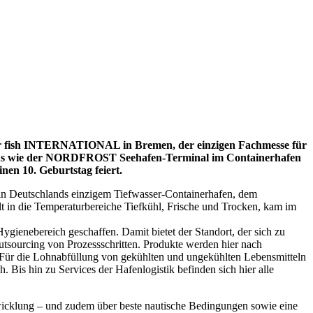
 der fish INTERNATIONAL in Bremen, der einzigen Fachmesse für
kus wie der NORDFROST Seehafen-Terminal im Containerhafen
en 10. Geburtstag feiert.
 Deutschlands einzigem Tiefwasser-Containerhafen, dem
lt in die Temperaturbereiche Tiefkühl, Frische und Trocken, kam im
gienebereich geschaffen. Damit bietet der Standort, der sich zu
utsourcing von Prozessschritten. Produkte werden hier nach
. Für die Lohnabfüllung von gekühlten und ungekühlten Lebensmitteln
is hin zu Services der Hafenlogistik befinden sich hier alle
bwicklung – und zudem über beste nautische Bedingungen sowie eine