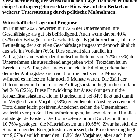
Verschlechterung der wirtschaftlichen Lage. Dennoch enthalten
einige Umfrageergebnisse klare Hinweise auf den Bedarf an
weiterer Unterstützung durch politische Maßnahmen.
Wirtschaftliche Lage und Prognose
Im Frühjahr 2025 bewerten nur 72% der Unternehmen ihre
Geschäftslage als gut bis befriedigend. Auch wenn davon 40%
(32%) der Befragten ihre Geschäftslage als gut bezeichnen, fällt die
Beurteilung der aktuellen Geschäftslage insgesamt dennoch ähnlich
aus wie im Vorjahr (76%). Dies spiegelt sich parallel im
Auftragsbestand wider, der durchschnittlich nur von 52% (53%) der
Unternehmen als ausreichend angegeben wird. Trotzdem ist im
Bereich des Auftragsbestandes eine leichte Erholung erkennbar,
denn der Auftragsbestand reicht für die nächsten 12 Monate,
während es im letzten Jahr noch 9 Monate waren. Die Zahl der
Unternehmen mit einem hohen Auftragsbestand liegt in diesem Jahr
bei 24% (22%). Diese Entwicklung hat Auswirkungen auf die
Kapazitätsauslastung, die im Durchschnitt bei 84% liegt und damit
im Vergleich zum Vorjahr (78%) einen leichten Anstieg verzeichnet.
Trotz dieser leicht positiven Anzeichen stehen die Unternehmen
weiterhin vor großen Herausforderungen, insbesondere im Hinblick
auf steigende Kosten. Die Lohnkosten sind im Durchschnitt um
10,76% gestiegen, die Materialkosten um 10,65%. Zwar hat sich die
Situation bei den Energiekosten verbessert, die Preissteigerung liegt
mit 9,67% deutlich unter den 18,8% des Vorjahres, aber auch hier