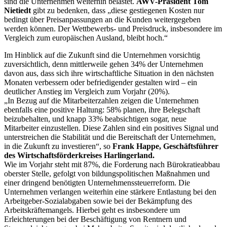
sind die Unternehmen weiterhin belastet.
AWV-Präsident Tom
Nietiedt
gibt zu bedenken, dass „diese gestiegenen Kosten nur
bedingt über Preisanpassungen an die Kunden weitergegeben
werden können. Der Wettbewerbs- und Preisdruck, insbesondere im
Vergleich zum europäischen Ausland, bleibt hoch.“
Im Hinblick auf die Zukunft sind die Unternehmen vorsichtig
zuversichtlich, denn mittlerweile gehen 34% der Unternehmen
davon aus, dass sich ihre wirtschaftliche Situation in den nächsten
Monaten verbessern oder befriedigender gestalten wird – ein
deutlicher Anstieg im Vergleich zum Vorjahr (20%).
„In Bezug auf die Mitarbeiterzahlen zeigen die Unternehmen
ebenfalls eine positive Haltung: 58% planen, ihre Belegschaft
beizubehalten, und knapp 33% beabsichtigen sogar, neue
Mitarbeiter einzustellen. Diese Zahlen sind ein positives Signal und
unterstreichen die Stabilität und die Bereitschaft der Unternehmen,
in die Zukunft zu investieren“, so
Frank Happe, Geschäftsführer
des Wirtschaftsförderkreises Harlingerland.
Wie im Vorjahr steht mit 87%, die Forderung nach Bürokratieabbau
oberster Stelle, gefolgt von bildungspolitischen Maßnahmen und
einer dringend benötigten Unternehmenssteuerreform. Die
Unternehmen verlangen weiterhin eine stärkere Entlastung bei den
Arbeitgeber-Sozialabgaben sowie bei der Bekämpfung des
Arbeitskräftemangels. Hierbei geht es insbesondere um
Erleichterungen bei der Beschäftigung von Rentnern und