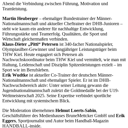
Abend die Verbindung zwischen Führung, Motivation und
Teamleistung.
Martin Heuberger
– ehemaliger Bundestrainer der Männer-
Nationalmannschaft und aktueller Cheftrainer der DHB-Junioren –
steht wie kaum ein anderer für nachhaltige Entwicklung,
Führungsstärke und Teamerfolg. Qualitäten, die Sport und
Wirtschaft gleichermaßen verbinden.
Klaus-Dieter „Pitti“ Petersen
ist 340-facher Nationalspieler,
Olympiasilber-Gewinner und langjähriger Leistungsträger beim
THW Kiel. Heute engagiert sich Petersen als
Nachwuchskoordinator beim THW Kiel und vermittelt, wie man mit
Haltung, Leidenschaft und Disziplin Spitzenleistungen erzielt – im
Sport wie im Berufsleben.
Erik Wudtke
ist aktueller Co-Trainer der deutschen Männer-
Nationalmannschaft und ehemaliger Spieler. Er ist im DHB-
Nachwuchsbereich aktiv: Unter seiner Leitung gewann die
Jugendnationalmannschaft zuletzt die Goldmedaille bei der U19-
Weltmeisterschaft 2025. Seine Expertise verbindet sportliche
Entwicklung mit systemischem Blick.
Die Moderation übernehmen
Helmut Loerts-Sabin
,
Geschäftsführer des Medienhauses BruneMettcker GmbH und
Erik
Eggers
, Sportjournalist und Autor beim Handball-Magazin
HANDBALL-inside.