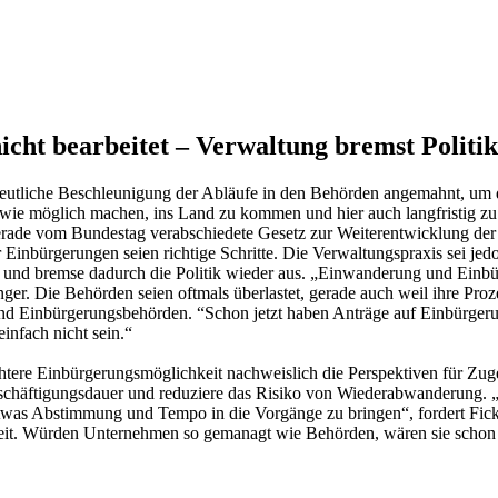
cht bearbeitet – Verwaltung bremst Politik
deutliche Beschleunigung der Abläufe in den Behörden angemahnt, um 
t wie möglich machen, ins Land zu kommen und hier auch langfristig zu
rade vom Bundestag verabschiedete Gesetz zur Weiterentwicklung der
er Einbürgerungen seien richtige Schritte. Die Verwaltungspraxis sei j
l und bremse dadurch die Politik wieder aus. „Einwanderung und Einbürg
inger. Die Behörden seien oftmals überlastet, gerade auch weil ihre Proz
und Einbürgerungsbehörden. “Schon jetzt haben Anträge auf Einbürger
infach nicht sein.“
ichtere Einbürgerungsmöglichkeit nachweislich die Perspektiven für Zu
eschäftigungsdauer und reduziere das Risiko von Wiederabwanderung.
as Abstimmung und Tempo in die Vorgänge zu bringen“, fordert Ficki
t. Würden Unternehmen so gemanagt wie Behörden, wären sie schon lä