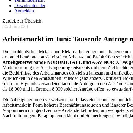
Terminübersicht
Downloadcenter
Anmelden
Zurück zur Übersicht
30. Juni 2023
Arbeitsmarkt im Juni: Tausende Anträge ni
Die norddeutschen Metall- und Elektroarbeitgeber:innen haben eine 
dringend benötigten ausländischen Arbeits- und Fachkräften so leich
Arbeitgeberverbände NORDMETALL und AGV NORD.
Das ge
Modernisierung des Staatsangehörigkeitsrechts mit dem Ziel leichter
die Bedürfnisse des Arbeitsmarktes oft viel zu langsam und unflexibe
Wirklichkeit in den Amtsstuben ist leider ganz anders“, kritisiert Fick
seien. Im Ergebnis versandeten tausende Anträge in den Ausländer- 
als 18.000 und in Bremen 8.000 solcher Anträge offen, so etwas darf e
Die Arbeitgeber:innen verweisen darauf, dass eine schnellere und le
Arbeitsmarkt in Form höherer Beschäftigungsquoten und längerer B
Vorpommern dringend zentrale Ausländerbehörden, um wenigstens etw
Nachforderungen, Paragraphendickicht und Schneckengeschwindigkei