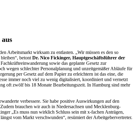
 aus
den Arbeitsmarkt wirksam zu entlasten. „Wir müssen es den so
 bleiben“, betont
Dr. Nico Fickinger, Hauptgeschäftsführer der
 Fachkräfteeinwanderung sowie das geplante Gesetz zur
edoch wegen schlechter Personalplanung und unzeitgemäßer Abläufe für
erung per Gesetz auf dem Papier zu erleichtern ist das eine, die
esse immer noch viel zu wenig digitalisiert, koordiniert und vernetzt
ung oft zwölf bis 18 Monate Bearbeitungszeit. In Hamburg sind mehr
gewanderte verbessere. Sie habe positive Auswirkungen auf den
 „Zudem brauchen wir auch in Niedersachsen und Mecklenburg-
nger „Es muss nun wirklich Schluss sein mit x-fachen Anträgen,
ngst vom Markt verschwunden“, resümiert der Arbeitgebervertreter.