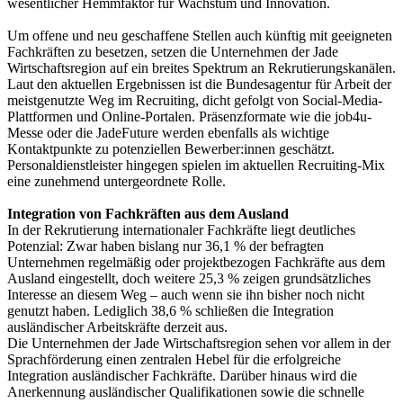
wesentlicher Hemmfaktor für Wachstum und Innovation.
Um offene und neu geschaffene Stellen auch künftig mit geeigneten
Fachkräften zu besetzen, setzen die Unternehmen der Jade
Wirtschaftsregion auf ein breites Spektrum an Rekrutierungskanälen.
Laut den aktuellen Ergebnissen ist die Bundesagentur für Arbeit der
meistgenutzte Weg im Recruiting, dicht gefolgt von Social-Media-
Plattformen und Online-Portalen. Präsenzformate wie die job4u-
Messe oder die JadeFuture werden ebenfalls als wichtige
Kontaktpunkte zu potenziellen Bewerber:innen geschätzt.
Personaldienstleister hingegen spielen im aktuellen Recruiting-Mix
eine zunehmend untergeordnete Rolle.
Integration von Fachkräften aus dem Ausland
In der Rekrutierung internationaler Fachkräfte liegt deutliches
Potenzial: Zwar haben bislang nur 36,1 % der befragten
Unternehmen regelmäßig oder projektbezogen Fachkräfte aus dem
Ausland eingestellt, doch weitere 25,3 % zeigen grundsätzliches
Interesse an diesem Weg – auch wenn sie ihn bisher noch nicht
genutzt haben. Lediglich 38,6 % schließen die Integration
ausländischer Arbeitskräfte derzeit aus.
Die Unternehmen der Jade Wirtschaftsregion sehen vor allem in der
Sprachförderung einen zentralen Hebel für die erfolgreiche
Integration ausländischer Fachkräfte. Darüber hinaus wird die
Anerkennung ausländischer Qualifikationen sowie die schnelle