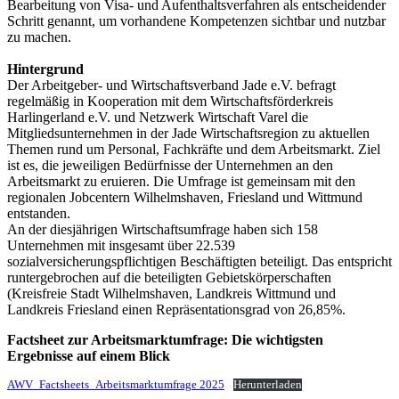
Bearbeitung von Visa- und Aufenthaltsverfahren als entscheidender
Schritt genannt, um vorhandene Kompetenzen sichtbar und nutzbar
zu machen.
Hintergrund
Der Arbeitgeber- und Wirtschaftsverband Jade e.V. befragt
regelmäßig in Kooperation mit dem Wirtschaftsförderkreis
Harlingerland e.V. und Netzwerk Wirtschaft Varel die
Mitgliedsunternehmen in der Jade Wirtschaftsregion zu aktuellen
Themen rund um Personal, Fachkräfte und dem Arbeitsmarkt. Ziel
ist es, die jeweiligen Bedürfnisse der Unternehmen an den
Arbeitsmarkt zu eruieren. Die Umfrage ist gemeinsam mit den
regionalen Jobcentern Wilhelmshaven, Friesland und Wittmund
entstanden.
An der diesjährigen Wirtschaftsumfrage haben sich 158
Unternehmen mit insgesamt über 22.539
sozialversicherungspflichtigen Beschäftigten beteiligt. Das entspricht
runtergebrochen auf die beteiligten Gebietskörperschaften
(Kreisfreie Stadt Wilhelmshaven, Landkreis Wittmund und
Landkreis Friesland einen Repräsentationsgrad von 26,85%.
Factsheet zur Arbeitsmarktumfrage: Die wichtigsten
Ergebnisse auf einem Blick
AWV_Factsheets_Arbeitsmarktumfrage 2025
Herunterladen