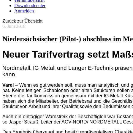
Terminübersicht
Downloadcenter
Anmelden
Zurück zur Übersicht
6. Juni 2018
Niedersächsischer (Pilot-) abschluss im M
Neuer Tarifvertrag setzt Ma
Nordmetall, IG Metall und Langer E-Technik präsent
kann
Varel
– Wenn es gut werden soll, muss man analytisch und ge
hat. Keine fertigen Schablonen oder alten Strukturen sollen al
Ebene die Tarifkommission gemeinsam mit der IG-Metall Kü
haben sich die Mitarbeiter, der Betriebsrat und die Geschäf
Struktur von Arbeit und ihrer Qualität sowie den Bedürfnissen 
Auch ein eintägiger Warnstreik der Beschäftigten war Bestan
so Jasper Strauß, Leiter der AGV-NORD/ NORDMETALL Geschä
Das Ergebnis überzeugt und besitzt repräsentativen Charakt