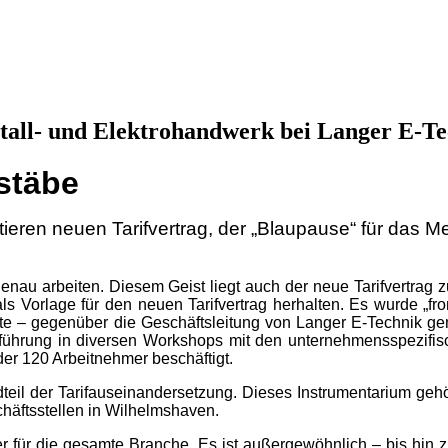
etall- und Elektrohandwerk bei Langer E-T
ßstäbe
ieren neuen Tarifvertrag, der „Blaupause“ für das M
nau arbeiten. Diesem Geist liegt auch der neue Tarifvertrag
s Vorlage für den neuen Tarifvertrag herhalten. Es wurde „from 
ste – gegenüber die Geschäftsleitung von Langer E-Technik
tsführung in diversen Workshops mit den unternehmensspezifisc
der 120 Arbeitnehmer beschäftigt.
dteil der Tarifauseinandersetzung. Dieses Instrumentarium ge
ftsstellen in Wilhelmshaven.
er für die gesamte Branche. Es ist außergewöhnlich – bis hin