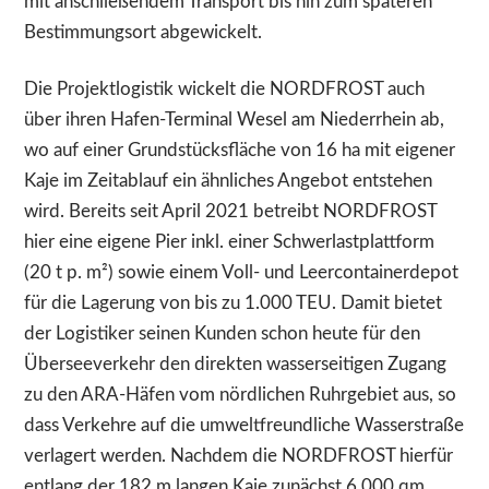
mit anschließendem Transport bis hin zum späteren
Bestimmungsort abgewickelt.
Die Projektlogistik wickelt die NORDFROST auch
über ihren Hafen-Terminal Wesel am Niederrhein ab,
wo auf einer Grundstücksfläche von 16 ha mit eigener
Kaje im Zeitablauf ein ähnliches Angebot entstehen
wird. Bereits seit April 2021 betreibt NORDFROST
hier eine eigene Pier inkl. einer Schwerlastplattform
(20 t p. m²) sowie einem Voll- und Leercontainerdepot
für die Lagerung von bis zu 1.000 TEU. Damit bietet
der Logistiker seinen Kunden schon heute für den
Überseeverkehr den direkten wasserseitigen Zugang
zu den ARA-Häfen vom nördlichen Ruhrgebiet aus, so
dass Verkehre auf die umweltfreundliche Wasserstraße
verlagert werden. Nachdem die NORDFROST hierfür
entlang der 182 m langen Kaje zunächst 6.000 qm