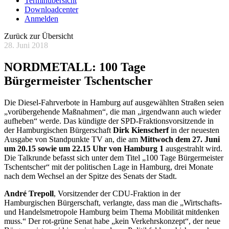
Terminübersicht
Downloadcenter
Anmelden
Zurück zur Übersicht
28. Juni 2018
NORDMETALL: 100 Tage
Bürgermeister Tschentscher
Die Diesel-Fahrverbote in Hamburg auf ausgewählten Straßen seien
„vorübergehende Maßnahmen“, die man „irgendwann auch wieder
aufheben“ werde. Das kündigte der SPD-Fraktionsvorsitzende in
der Hamburgischen Bürgerschaft
Dirk Kienscherf
in der neuesten
Ausgabe von Standpunkte TV an, die am
Mittwoch dem 27. Juni
um 20.15 sowie um 22.15 Uhr von Hamburg 1
ausgestrahlt wird.
Die Talkrunde befasst sich unter dem Titel „100 Tage Bürgermeister
Tschentscher“ mit der politischen Lage in Hamburg, drei Monate
nach dem Wechsel an der Spitze des Senats der Stadt.
André Trepoll
, Vorsitzender der CDU-Fraktion in der
Hamburgischen Bürgerschaft, verlangte, dass man die „Wirtschafts-
und Handelsmetropole Hamburg beim Thema Mobilität mitdenken
muss.“ Der rot-grüne Senat habe „kein Verkehrskonzept“, der neue