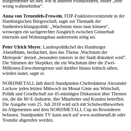
Bürgermeister sei hier, wie in anderen Politikfeldern, bisher „sehr
wenig wahrnehmbar“.
Anna von Treuenfels-Frowein
, FDP-Fraktionsvorsitzende in der
Hamburgischen Bürgerschaft, sagte zur Thematik der
Stadtentwicklungspolitik: „Wachstum muss man können“,
weswegen ein sachgerechter Ausgleich zwischen Grünerhalt
einerseits und Wohnungsbau andererseits nötig sei.
Peter Ulrich Meyer
, Landespolitikchef des Hamburger
Abendblatts, beobachtet, dass das Thema ‚Wachstum der
Metropole‘ derzeit „besonders intensiv in der Stadt diskutiert wird”.
Die Stimmen der Skeptiker, die ein Wachstum über die Zwei-
Millionen-Einwohnergrenze und darüber hinaus kritisch sähen,
würden lauter, sagte er.
NORDMETALL lädt durch Standpunkte-Chefredakteur Alexander
Luckow jeden letzten Mittwoch im Monat Gäste aus Wirtschaft,
Politik und Gesellschaft zur 45-minütigen Diskussion über Themen
ein, die die M+E-Industrie, ihre Mitarbeiter und Kunden betreffen.
Die Ausgabe vom 25. Juli 2018 wird sich mit Schulwettbewerben
im Allgemeinen und dem NORDMETALL Cup im Besonderen
befassen. Standpunkte TV kann auch auf www.nordmetall.de oder
Youtube abgerufen werden.