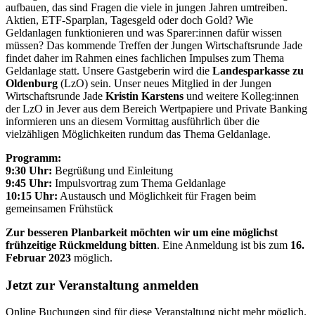
aufbauen, das sind Fragen die viele in jungen Jahren umtreiben.
Aktien, ETF-Sparplan, Tagesgeld oder doch Gold? Wie
Geldanlagen funktionieren und was Sparer:innen dafür wissen
müssen? Das kommende Treffen der Jungen Wirtschaftsrunde Jade
findet daher im Rahmen eines fachlichen Impulses zum Thema
Geldanlage statt. Unsere Gastgeberin wird die
Landesparkasse zu
Oldenburg
(LzO) sein. Unser neues Mitglied in der Jungen
Wirtschaftsrunde Jade
Kristin Karstens
und weitere Kolleg:innen
der LzO in Jever aus dem Bereich Wertpapiere und Private Banking
informieren uns an diesem Vormittag ausführlich über die
vielzähligen Möglichkeiten rundum das Thema Geldanlage.
Programm:
9:30 Uhr:
Begrüßung und Einleitung
9:45 Uhr:
Impulsvortrag zum Thema Geldanlage
10:15 Uhr:
Austausch und Möglichkeit für Fragen beim
gemeinsamen Frühstück
Zur besseren Planbarkeit möchten wir um eine möglichst
frühzeitige Rückmeldung bitten
. Eine Anmeldung ist bis zum
16.
Februar 2023
möglich.
Jetzt zur Veranstaltung anmelden
Online Buchungen sind für diese Veranstaltung nicht mehr möglich.